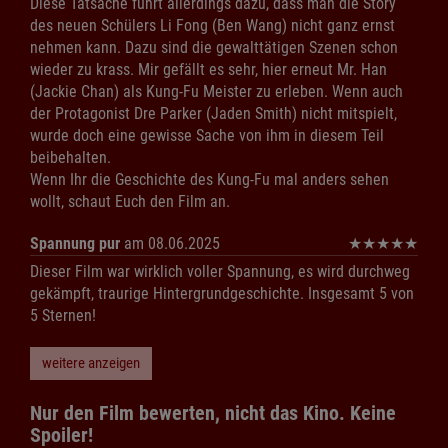
Diese Tatsache führt allerdings dazu, dass man die Story
des neuen Schülers Li Fong (Ben Wang) nicht ganz ernst
nehmen kann. Dazu sind die gewalttätigen Szenen schon
wieder zu krass. Mir gefällt es sehr, hier erneut Mr. Han
(Jackie Chan) als Kung-Fu Meister zu erleben. Wenn auch
der Protagonist Dre Parker (Jaden Smith) nicht mitspielt,
wurde doch eine gewisse Sache von ihm in diesem Teil
beibehalten.
Wenn Ihr die Geschichte des Kung-Fu mal anders sehen
wollt, schaut Euch den Film an.
Spannung pur
am 08.06.2025
★
★
★
★
★
Dieser Film war wirklich voller Spannung, es wird durchweg
gekämpft, traurige Hintergrundgeschichte. Insgesamt 5 von
5 Sternen!
weitere anzeigen
Nur den Film bewerten, nicht das Kino. Keine
Spoiler!