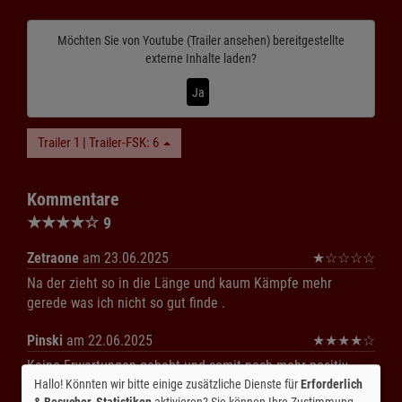
Möchten Sie von
Youtube (Trailer ansehen)
bereitgestellte
externe Inhalte laden?
Ja
Trailer 1 | Trailer-FSK: 6
Kommentare
★
★
★
★
☆
9
Zetraone
am 23.06.2025
★
☆
☆
☆
☆
Na der zieht so in die Länge und kaum Kämpfe mehr
gerede was ich nicht so gut finde .
Pinski
am 22.06.2025
★
★
★
★
☆
Keine Erwartungen gehabt und somit noch mehr positiv
überrascht worden.
Hallo! Könnten wir bitte einige zusätzliche Dienste für
Erforderlich