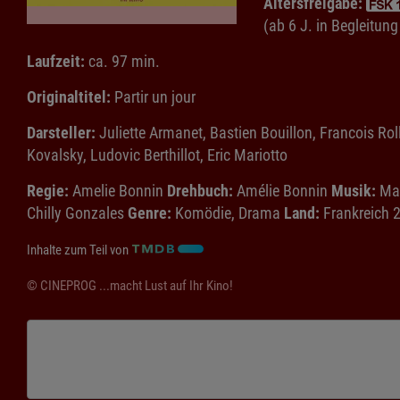
Altersfreigabe:
(ab 6 J. in Begleitun
Laufzeit:
ca. 97 min.
Originaltitel:
Partir un jour
Darsteller:
Juliette Armanet, Bastien Bouillon, Francois Ro
Kovalsky, Ludovic Berthillot, Eric Mariotto
Regie:
Amelie Bonnin
Drehbuch:
Amélie Bonnin
Musik:
Mat
Chilly Gonzales
Genre:
Komödie, Drama
Land:
Frankreich 
Inhalte zum Teil von
© CINEPROG ...macht Lust auf Ihr Kino!