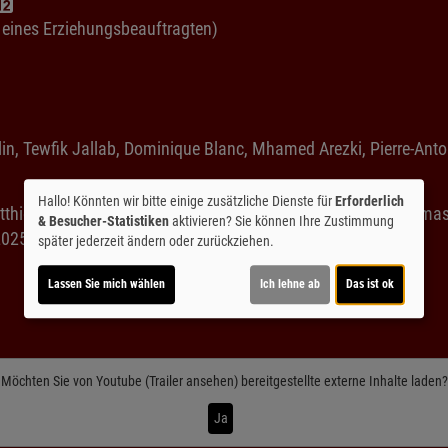
g eines Erziehungsbeauftragten)
llin, Tewfik Jallab, Dominique Blanc, Mhamed Arezki, Pierre-Ant
Hallo! Könnten wir bitte einige zusätzliche Dienste für
Erforderlich
thieu Sibony, Pauline Rambeau de Baralon, Keren Ann, Thomas
& Besucher-Statistiken
aktivieren? Sie können Ihre Zustimmung
2025
Verleih:
Wild Bunch/Central
später jederzeit ändern oder zurückziehen.
Lassen Sie mich wählen
Ich lehne ab
Das ist ok
Möchten Sie von
Youtube (Trailer ansehen)
bereitgestellte externe Inhalte laden?
Ja