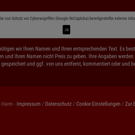
Sie von
Schutz vor Cyberangriffen (Google ReCaptcha)
bereitgestellte externe Inh
Ja
ötigen wir Ihren Namen und Ihren entsprechenden Text. Es best
n und Ihren Namen nicht Preis zu geben. Ihre Angaben werden ve
 gespeichert und ggf. von uns entfernt, kommentiert oder und be
s Harm -
Impressum
/
Datenschutz
/
Cookie Einstellungen
/
Zur 