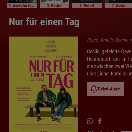
5. Woche!Im Bundesstart
3. Woche!
4. Woche!
7. Woche!
Nur für einen Tag
Regie: Amelie Bonnin. M
Cecile, gefeierte Gew
Heimatdorf, um im Fa
sie zwischen zwei We
über Liebe, Familie 
Ticket-Alarm