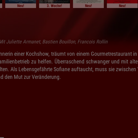
Neu!
3. Woche!
Neu!
Neu!
it Juliette Armanet, Bastien Bouillon, Francois Rollin
innerin einer Kochshow, träumt von einem Gourmetrestaurant in P
milienbetrieb zu helfen. Überraschend schwanger und mit alten
lten. Als Lebensgefährte Sofiane auftaucht, muss sie zwische
und den Mut zur Veränderung.