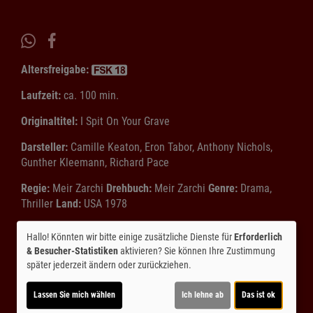
Altersfreigabe:
Laufzeit:
ca. 100 min.
Originaltitel:
I Spit On Your Grave
Darsteller:
Camille Keaton, Eron Tabor, Anthony Nichols,
Gunther Kleemann, Richard Pace
Regie:
Meir Zarchi
Drehbuch:
Meir Zarchi
Genre:
Drama,
Thriller
Land:
USA 1978
Inhalte zum Teil von
Hallo! Könnten wir bitte einige zusätzliche Dienste für
Erforderlich
& Besucher-Statistiken
aktivieren? Sie können Ihre Zustimmung
© CINEPROG ...macht Lust auf Ihr Kino!
später jederzeit ändern oder zurückziehen.
Lassen Sie mich wählen
Ich lehne ab
Das ist ok
Möchten Sie von
Youtube (Trailer ansehen)
bereitgestellte
externe Inhalte laden?