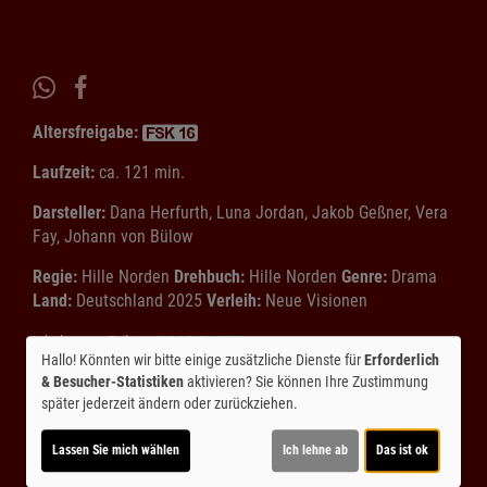
Altersfreigabe:
Laufzeit:
ca. 121 min.
Darsteller:
Dana Herfurth, Luna Jordan, Jakob Geßner, Vera
Fay, Johann von Bülow
Regie:
Hille Norden
Drehbuch:
Hille Norden
Genre:
Drama
Land:
Deutschland 2025
Verleih:
Neue Visionen
Inhalte zum Teil von
Hallo! Könnten wir bitte einige zusätzliche Dienste für
Erforderlich
© CINEPROG ...macht Lust auf Ihr Kino!
& Besucher-Statistiken
aktivieren? Sie können Ihre Zustimmung
später jederzeit ändern oder zurückziehen.
Möchten Sie von
Youtube (Trailer ansehen)
bereitgestellte
Lassen Sie mich wählen
Ich lehne ab
Das ist ok
externe Inhalte laden?