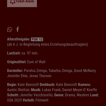
Ticket-Alarm
Altersfreigabe:
(ab 6 J. in Begleitung eines Erziehungsbeauftragten)
Laufzeit:
ca. 97 min.
Originaltitel:
East of Wall
Darsteller:
Porshia Zimiga, Tabatha Zimiga, Scoot McNairy,
Jennifer Ehle, Jesse Thorson
Regie:
Kate Beecroft
Drehbuch:
Kate Beecroft
Kamera:
Austin Shelton;
Musik:
Lukas Frank, Daniel Meyer-O´Keeffe
Schnitt:
Jennifer Vecchiarello;
Genre:
Drama, Western
Land:
USA 2025
Verleih:
Filmwelt