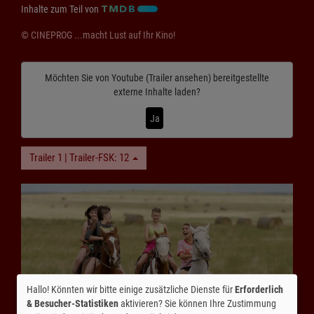
Inhalte zum Teil von
© CINEPROG ...macht Lust auf Ihr Kino!
Möchten Sie von
Youtube (Trailer ansehen)
bereitgestellte
externe Inhalte laden?
Ja
Trailer 1 | Trailer-FSK: 12
Hallo! Könnten wir bitte einige zusätzliche Dienste für
Erforderlich
& Besucher-Statistiken
aktivieren? Sie können Ihre Zustimmung