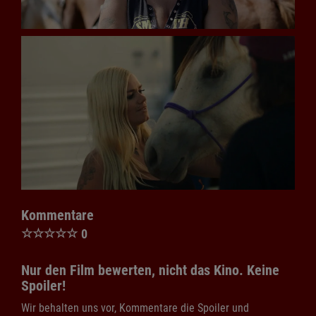
Kommentare
☆
☆
☆
☆
☆
0
Nur den Film bewerten, nicht das Kino. Keine
Spoiler!
Wir behalten uns vor, Kommentare die Spoiler und