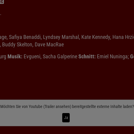
.
, Safiya Benaddi, Lyndsey Marshal, Kate Kennedy, Hana Hrzic
es, Buddy Skelton, Dave MacRae
urg
Musik:
Evgueni, Sacha Galperine
Schnitt:
Emiel Nuninga;
G
Möchten Sie von
Youtube (Trailer ansehen)
bereitgestellte externe Inhalte laden?
Ja