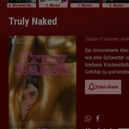
4. Woche!Im Bundesstart
2. Woche!
3. Woche!
6. Woche!
Truly Naked
Caolan O´Gorman, Andr
Der introvertierte Ale
wie eine Schwester is
biederes Küstenstädtc
Gefühle zu und entde
Ticket-Alarm