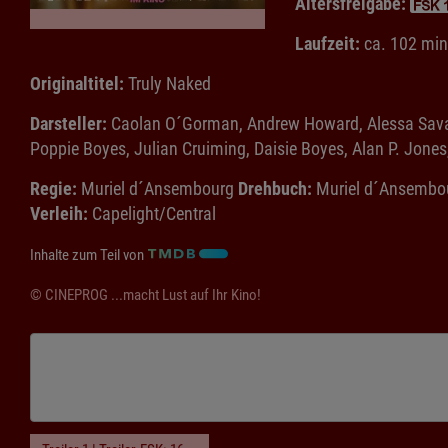
Altersfreigabe:
Laufzeit:
ca. 102 min
Originaltitel:
Truly Naked
Darsteller:
Caolan O´Gorman, Andrew Howard, Alessa Savage
Poppie Boyes, Julian Cruiming, Daisie Boyes, Alan P. Jon
Regie:
Muriel d´Ansembourg
Drehbuch:
Muriel d´Ansembo
Verleih:
Capelight/Central
Inhalte zum Teil von
© CINEPROG ...macht Lust auf Ihr Kino!